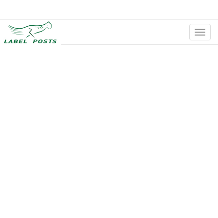
切
换
导
航